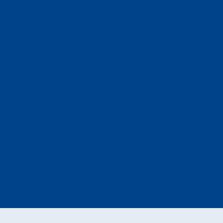
Startliste
Galerie
Ergebnisse
Impressum
Datenschutz
Kontakt
Cookies
GERMAN