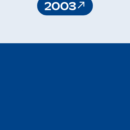
2003
S
t
a
r
t
s
e
i
t
e
L
ä
u
f
e