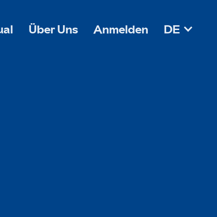
ual
Über Uns
Anmelden
DE