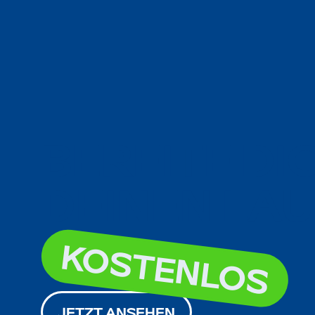
B
E
R
E
I
T
E
D
I
D
E
I
N
E
N
L
A
U
KOSTENLOS
JETZT ANSEHEN