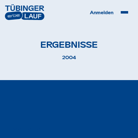
Anmelden
ERGEBNISSE
2004
S
t
a
r
t
s
e
i
t
e
L
ä
u
f
e