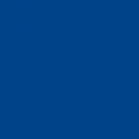
V
o
r
b
e
r
e
i
t
u
n
g
V
i
r
t
u
a
l
C
h
a
r
i
t
y
R
u
n
Ü
b
e
r
U
n
s
A
n
m
e
l
d
e
n
Startliste
Galerie
Ergebnisse
Impressum
Datenschutz
Kontakt
Cookies
GERMAN