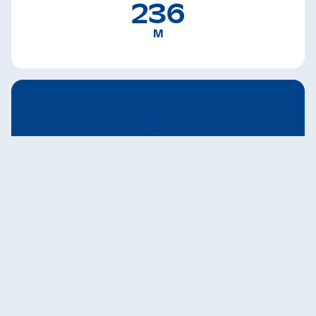
236
M
STRAVA
Tübinger Erbe Lauf | Handbike
max. 8 Runden | 8 laps
[abgebildet sind nur 2 Runden]